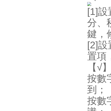
[1]
設
分、
鍵，
[2]
設
置項
【
√
按數
到；
按數