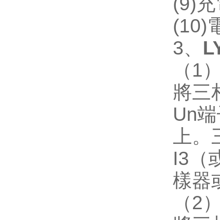
(9)
充
(10)
3
、
L
（
1
將三
Un
端
上。
I3
（
樣器
（
2