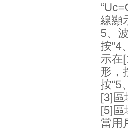
“Uc=C
線顯
5
、
按
“4
示在
[
形，
按
“5
[3]
區
[5]
區
當用