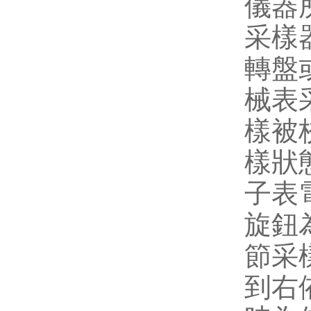
儀器
采樣
轉盤
械表
樣被
樣狀
子表
旋鈕
節采
到右