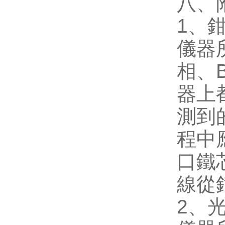
八、
1
、
儀器
相、
器上
測到
程中
口鐵
線從
2
、