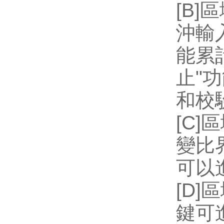
[B]
區
沖輸
能累
止
"
功
和校
[C]
區
變比
可以
[D]
區
鍵可