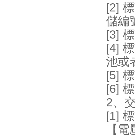
[2]
標
儲編
[3]
標
[4]
標
池或
[5]
標
[6]
標
2
、
[1]
標
【電