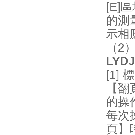
[E]
區
的測
示相
（
2
LYDJ
[1]
標
【翻
的操
每次
頁】