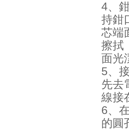
4
、
持鉗
芯端
擦拭
面光
5
、
先去
線接
6
、
的圓