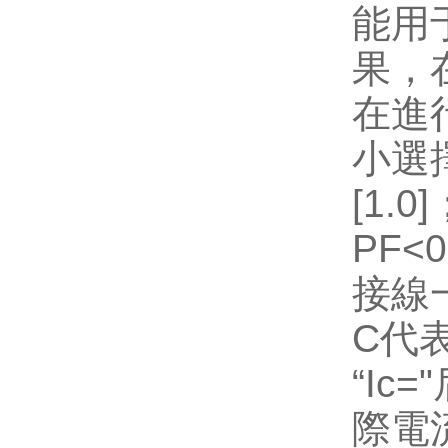
能用
果，
在進
小選
[1.0]
PF<0
接線
C
代
“Ic="
際電