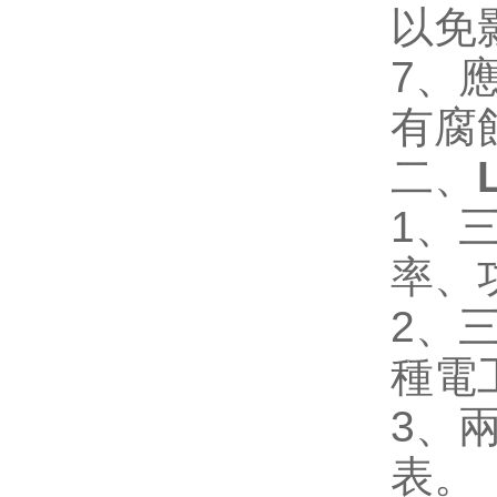
以免
7
、
有腐
二、
1
、
率、
2
、
種電
3
、
表。