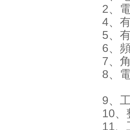
2
、
4
、
5
、
6
、
7
、
8
、
9
、
10
、
11
、