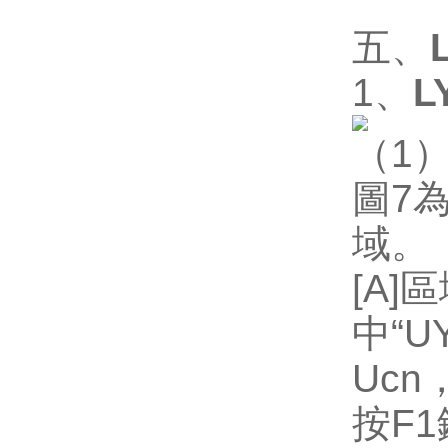
五、
1
、
L
（
1
圖
7
域。
[A]
區
中
“U
Ucn
按
F1