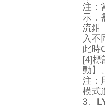
注：
示，
流鉗
入不
此時
[4]
標
動】
注：
模式
3
、
L